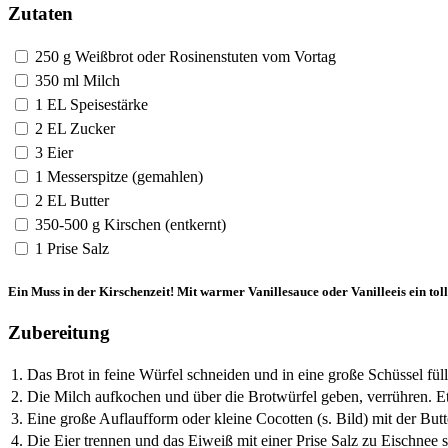
Zutaten
250 g Weißbrot oder Rosinenstuten vom Vortag
350 ml Milch
1 EL Speisestärke
2 EL Zucker
3 Eier
1 Messerspitze (gemahlen)
2 EL Butter
350-500 g Kirschen (entkernt)
1 Prise Salz
Ein Muss in der Kirschenzeit! Mit warmer Vanillesauce oder Vanilleeis ein toll
Zubereitung
1.
Das Brot in feine Würfel schneiden und in eine große Schüssel fül
2.
Die Milch aufkochen und über die Brotwürfel geben, verrühren. E
3.
Eine große Auflaufform oder kleine Cocotten (s. Bild) mit der Butte
4.
Die Eier trennen und das Eiweiß mit einer Prise Salz zu Eischnee 