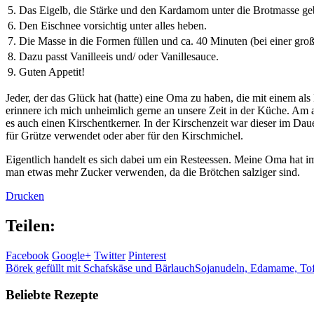
5.
Das Eigelb, die Stärke und den Kardamom unter die Brotmasse ge
6.
Den Eischnee vorsichtig unter alles heben.
7.
Die Masse in die Formen füllen und ca. 40 Minuten (bei einer gr
8.
Dazu passt Vanilleeis und/ oder Vanillesauce.
9.
Guten Appetit!
Jeder, der das Glück hat (hatte) eine Oma zu haben, die mit einem a
erinnere ich mich unheimlich gerne an unsere Zeit in der Küche. Am
es auch einen Kirschentkerner. In der Kirschenzeit war dieser im Daue
für Grütze verwendet oder aber für den Kirschmichel.
Eigentlich handelt es sich dabei um ein Resteessen. Meine Oma hat
man etwas mehr Zucker verwenden, da die Brötchen salziger sind.
Drucken
Teilen:
Facebook
Google+
Twitter
Pinterest
Börek gefüllt mit Schafskäse und Bärlauch
Sojanudeln, Edamame, Tof
Beliebte Rezepte