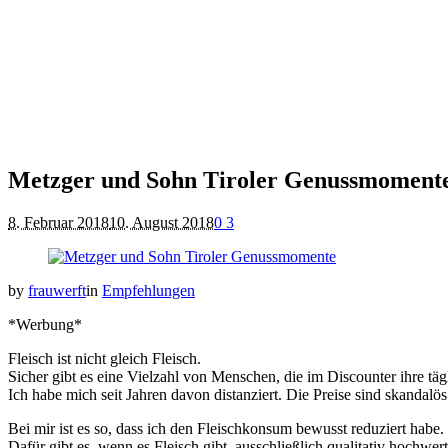
Metzger und Sohn Tiroler Genussmoment
8. Februar 2018
10. August 2018
0
3
by
frauwerft
in
Empfehlungen
*Werbung*
Fleisch ist nicht gleich Fleisch.
Sicher gibt es eine Vielzahl von Menschen, die im Discounter ihre täg
Ich habe mich seit Jahren davon distanziert. Die Preise sind skandal
Bei mir ist es so, dass ich den Fleischkonsum bewusst reduziert habe
Dafür gibt es, wenn es Fleisch gibt, ausschließlich qualitativ hochwert