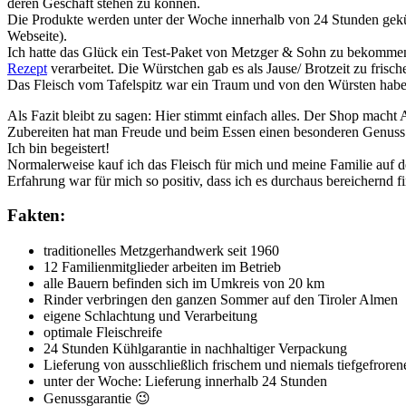
deren Geschäft stehen zu können.
Die Produkte werden unter der Woche innerhalb von 24 Stunden gekühl
Webseite).
Ich hatte das Glück ein Test-Paket von Metzger & Sohn zu bekommen.
Rezept
verarbeitet. Die Würstchen gab es als Jause/ Brotzeit zu frisc
Das Fleisch vom Tafelspitz war ein Traum und von den Würsten habe
Als Fazit bleibt zu sagen: Hier stimmt einfach alles. Der Shop mach
Zubereiten hat man Freude und beim Essen einen besonderen Genuss!
Ich bin begeistert!
Normalerweise kauf ich das Fleisch für mich und meine Familie auf de
Erfahrung war für mich so positiv, dass ich es durchaus bereichernd fi
Fakten:
traditionelles Metzgerhandwerk seit 1960
12 Familienmitglieder arbeiten im Betrieb
alle Bauern befinden sich im Umkreis von 20 km
Rinder verbringen den ganzen Sommer auf den Tiroler Almen
eigene Schlachtung und Verarbeitung
optimale Fleischreife
24 Stunden Kühlgarantie in nachhaltiger Verpackung
Lieferung von ausschließlich frischem und niemals tiefgefrore
unter der Woche: Lieferung innerhalb 24 Stunden
Genussgarantie 😉